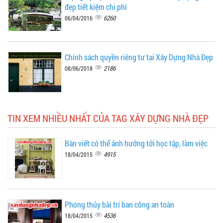
đẹp tiết kiệm chi phí
6260
06/04/2016
Chính sách quyền riêng tư tại Xây Dựng Nhà Đẹp
2186
08/06/2018
TIN XEM NHIỀU NHẤT CỦA TAG XÂY DỰNG NHÀ ĐẸP
Bàn viết có thể ảnh hưởng tới học tập, làm việc
4915
18/04/2015
Phong thủy bài trí ban công an toàn
4536
18/04/2015