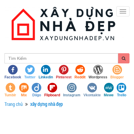
Togg
navig
Facebook
Twitter
Linkedin
Pinterest
Reddit
Wordpress
Blogger
Tumblr
Mix
Diigo
Flipboard
Instagram
Vkontakte
Mewe
Trello
Trang chủ
xây dựng nhà đẹp