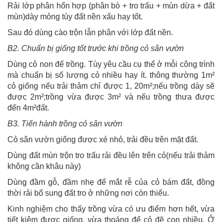
Rải lớp phân hổn hợp (phân bò + tro trấu + mùn dừa + đất
mùn)dày mỏng tùy đất nền xấu hay tốt.
Sau đó dùng cào trộn lẫn phân với lớp đất nền.
B2. Chuẩn bị giống tốt trước khi trồng cỏ sân vườn
Dùng cỏ non để trồng. Tùy yêu cầu cụ thể ở mỗi công trình
mà chuẩn bị số lượng cỏ nhiều hay ít. thông thường 1m²
cỏ giống nếu trải thảm chỉ được 1, 20m²;nếu trồng dày sẽ
được 2m²;trồng vừa được 3m² và nếu trồng thưa được
đến 4m²đất.
B3. Tiến hành trồng cỏ sân vườn
Cỏ sân vườn giống được xé nhỏ, trải đều trên mặt đất.
Dùng đất mùn trộn tro trấu rải đều lên trên cỏ(nếu trải thảm
không cần khâu này)
Dùng đầm gỗ, đầm nhẹ để mắt rễ của cỏ bám đất, đồng
thời rải bổ sung đất tro ở những nơi còn thiếu.
Kinh nghiệm cho thấy trồng vừa có ưu điểm hơn hết, vừa
tiết kiệm được giống, vừa thoáng để cỏ đẽ con nhiều. Ở