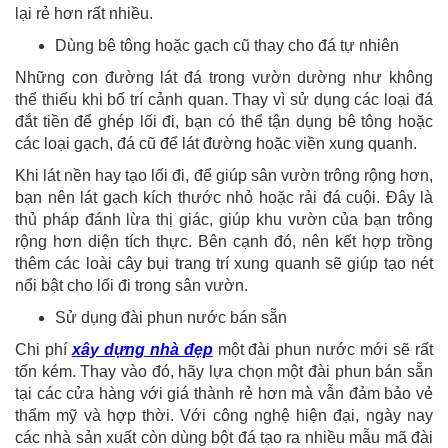
lại rẻ hơn rất nhiều.
Dùng bê tông hoặc gạch cũ thay cho đá tự nhiên
Những con đường lát đá trong vườn dường như không
thể thiếu khi bố trí cảnh quan. Thay vì sử dụng các loại đá
đắt tiền để ghép lối đi, bạn có thể tận dụng bê tông hoặc
các loại gạch, đá cũ để lát đường hoặc viền xung quanh.
Khi lát nền hay tạo lối đi, để giúp sân vườn trông rộng hơn,
bạn nên lát gạch kích thước nhỏ hoặc rải đá cuội. Đây là
thủ pháp đánh lừa thị giác, giúp khu vườn của bạn trông
rộng hơn diện tích thực. Bên cạnh đó, nên kết hợp trồng
thêm các loài cây bụi trang trí xung quanh sẽ giúp tạo nét
nổi bật cho lối đi trong sân vườn.
Sử dụng đài phun nước bán sẵn
Chi phí
xây dựng nhà đẹp
một đài phun nước mới sẽ rất
tốn kém. Thay vào đó, hãy lựa chọn một đài phun bán sẵn
tại các cửa hàng với giá thành rẻ hơn mà vẫn đảm bảo vẻ
thẩm mỹ và hợp thời. Với công nghệ hiện đại, ngày nay
các nhà sản xuất còn dùng bột đá tạo ra nhiều mẫu mã đài