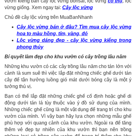
vườn kiểng bán cây lộc vừng bonsai, lộc vừng
cổ thụ
, lộc
vừng giống. Xem ngay tại:
Cây lộc vừng
Chủ đề cây lộc vừng trên MuaBanNhanh
Cây lộc vừng bán ở đâu? Tìm mua cây lộc vừng
hoa to màu hồng, tím, vàng, đỏ
Lộc vừng dáng đẹp - cây lộc vừng kiểng trong
phong thủy
Bí quyết làm đẹp cho khu vườn có cây trồng lâu năm
Những khu vườn có các cây trồng lâu năm cho tán lớn với
cành là sum suê thì việc lắp đặt những chiếc ghế dưới tán
cây để tận hưởng luồng gió mát dưới bóng cây là một ý
tưởng thú vị.
Bạn có thể lắp đặt những chiếc ghế cố định hoặc ghế di
động dưới tán lá tùy thuộc vào ý đồ sử dụng của mình.
Những chiếc ghế cũng là một vật dụng để trang trí cho khu
vườn của mình. Vì vậy bạn hãy lựa chọn những mẫu ghế
phù hợp với quang cảnh của khu vườn. Ngoài ra để tăng
thêm vẻ đẹp tự nhiên của khu vườn thì bạn nên trồng