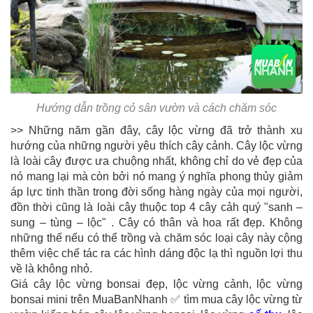
Hướng dẫn trồng cỏ sân vườn và cách chăm sóc
>> Những năm gần đây, cây lộc vừng đã trở thành xu
hướng của những người yêu thích cây cảnh. Cây lộc vừng
là loài cây được ưa chuộng nhất, không chỉ do vẻ đẹp của
nó mang lại mà còn bởi nó mang ý nghĩa phong thủy giảm
áp lực tinh thần trong đời sống hàng ngày của mọi người,
đồn thời cũng là loài cây thuộc top 4 cây cảh quý "sanh –
sung – tùng – lộc" . Cây có thân và hoa rất đẹp. Không
những thế nếu có thể trồng và chăm sóc loại cây này cộng
thêm việc chế tác ra các hình dáng độc lạ thì nguồn lợi thu
về là không nhỏ.
Giá cây lộc vừng bonsai đẹp, lộc vừng cảnh, lộc vừng
bonsai mini trên MuaBanNhanh ✅ tìm mua cây lộc vừng từ