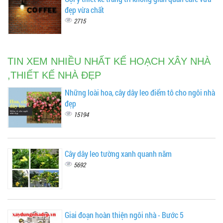
đẹp vừa chất
2715
TIN XEM NHIỀU NHẤT KẾ HOẠCH XÂY NHÀ
,THIẾT KẾ NHÀ ĐẸP
Những loài hoa, cây dây leo điểm tô cho ngôi nhà
đẹp
15194
Cây dây leo tường xanh quanh năm
5692
Giai đoạn hoàn thiện ngôi nhà - Bước 5