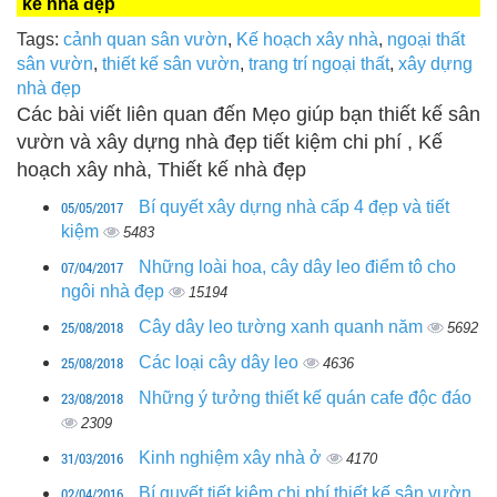
kế nhà đẹp
Tags:
cảnh quan sân vườn
,
Kế hoạch xây nhà
,
ngoại thất
sân vườn
,
thiết kế sân vườn
,
trang trí ngoại thất
,
xây dựng
nhà đẹp
Các bài viết liên quan đến Mẹo giúp bạn thiết kế sân
vườn và xây dựng nhà đẹp tiết kiệm chi phí , Kế
hoạch xây nhà, Thiết kế nhà đẹp
05/05/2017
Bí quyết xây dựng nhà cấp 4 đẹp và tiết
kiệm
5483
07/04/2017
Những loài hoa, cây dây leo điểm tô cho
ngôi nhà đẹp
15194
25/08/2018
Cây dây leo tường xanh quanh năm
5692
25/08/2018
Các loại cây dây leo
4636
23/08/2018
Những ý tưởng thiết kế quán cafe độc đáo
2309
31/03/2016
Kinh nghiệm xây nhà ở
4170
02/04/2016
Bí quyết tiết kiệm chi phí thiết kế sân vườn