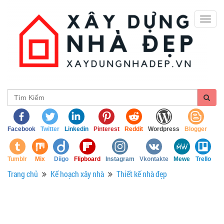
Togg
navig
Facebook
Twitter
Linkedin
Pinterest
Reddit
Wordpress
Blogger
Tumblr
Mix
Diigo
Flipboard
Instagram
Vkontakte
Mewe
Trello
Trang chủ
Kế hoạch xây nhà
Thiết kế nhà đẹp