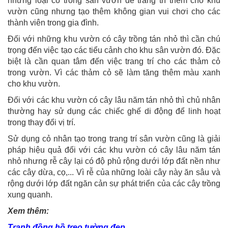
những loại cỏ trồng sân vườn để trang trí thêm cho khu
vườn cũng nhưng tạo thêm không gian vui chơi cho các
thành viên trong gia đình.
Đối với những khu vườn có cây trồng tán nhỏ thì cần chú
trọng đến việc tạo các tiểu cảnh cho khu sân vườn đó. Đặc
biệt là cần quan tâm đến việc trang trí cho các thảm cỏ
trong vườn. Vì các thảm cỏ sẽ làm tăng thêm màu xanh
cho khu vườn.
Đối với các khu vườn có cây lâu năm tán nhỏ thì chủ nhân
thường hay sử dụng các chiếc ghế di động để linh hoạt
trong thay đổi vị trí.
Sử dụng cỏ nhân tạo trong trang trí sân vườn cũng là giải
pháp hiệu quả đối với các khu vườn có cây lâu năm tán
nhỏ nhưng rễ cây lại có độ phủ rộng dưới lớp đất nền như
các cây dừa, cọ,... Vì rễ của những loài cây này ăn sâu và
rộng dưới lớp đất ngăn cản sự phát triển của các cây trồng
xung quanh.
Xem thêm:
Tranh đồng hồ treo tường đẹp