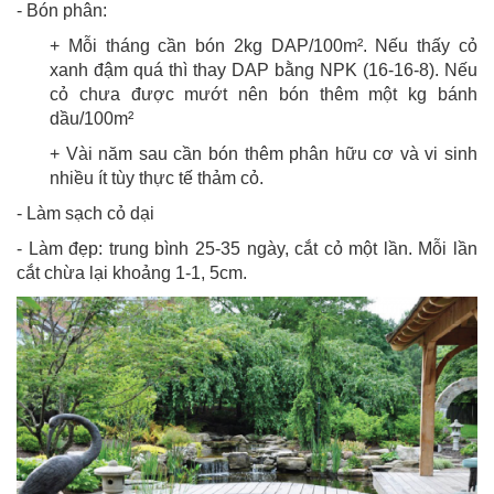
- Bón phân:
+ Mỗi tháng cần bón 2kg DAP/100m². Nếu thấy cỏ
xanh đậm quá thì thay DAP bằng NPK (16-16-8). Nếu
cỏ chưa được mướt nên bón thêm một kg bánh
dầu/100m²
+ Vài năm sau cần bón thêm phân hữu cơ và vi sinh
nhiều ít tùy thực tế thảm cỏ.
- Làm sạch cỏ dại
- Làm đẹp: trung bình 25-35 ngày, cắt cỏ một lần. Mỗi lần
cắt chừa lại khoảng 1-1, 5cm.