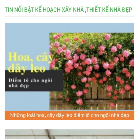
TIN NỔI BẬT KẾ HOẠCH XÂY NHÀ ,THIẾT KẾ NHÀ ĐẸP
Những loài hoa, cây dây leo điểm tô cho ngôi nhà đẹp