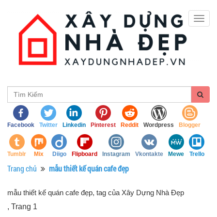
Togg
navig
Facebook
Twitter
Linkedin
Pinterest
Reddit
Wordpress
Blogger
Tumblr
Mix
Diigo
Flipboard
Instagram
Vkontakte
Mewe
Trello
Trang chủ
mẫu thiết kế quán cafe đẹp
mẫu thiết kế quán cafe đẹp, tag của Xây Dựng Nhà Đẹp
, Trang 1