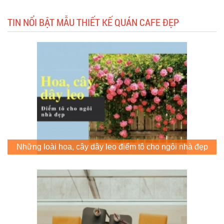
TIN NỔI BẬT MẪU THIẾT KẾ QUÁN CAFE ĐẸP
Những loài hoa, cây dây leo điểm tô cho ngôi nhà đẹp