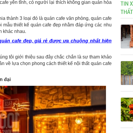
TIN 
cafe yên tĩnh, có người lại thích không gian quán hòa
THẤT
ia thành 3 loại đó là quán cafe văn phòng, quán cafe
i mẫu thiết kế quán cafe đẹp nhằm đáp ứng các nhu
n khác nhau.
uán cafe đẹp, giá rẻ được ưa chuộng nhất hiện
úng tôi giới thiệu sau đây chắc chắn là sự tham khảo
 về lựa chọn phong cách thiết kế nội thất quán cafe
n đại