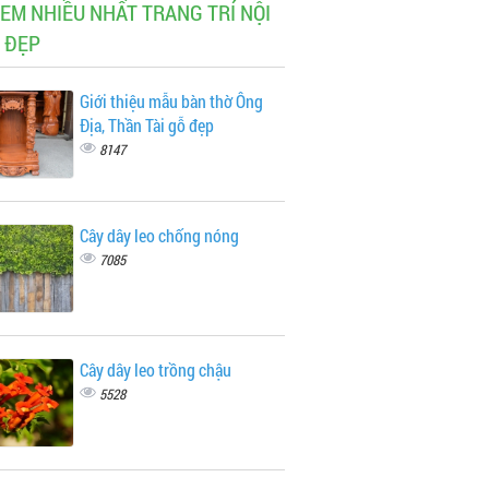
XEM NHIỀU NHẤT TRANG TRÍ NỘI
 ĐẸP
Giới thiệu mẫu bàn thờ Ông
Địa, Thần Tài gỗ đẹp
8147
Cây dây leo chống nóng
7085
Cây dây leo trồng chậu
5528