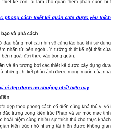
thiết kế còn lại làm cho quán thêm phần cuốn hút
c phong cách thiết kế quán cafe được yêu thích
o bạo và phá cách
mở đầu bằng một cái nhìn vô cùng táo bạo khi sử dụng
 nhấn từ bên ngoài. Ý tưởng thiết kế nội thất của
 bên ngoài đời thực vào trong quán.
ên và ấn tượng bởi các thiết kế được xây dựng dựa
ó là những chi tiết phản ánh được mong muốn của nhà
iá rẻ đẹp được ưa chuộng nhất hiện nay
 điển
cafe đẹp theo phong cách cổ điển cũng khá thú vị với
n đặc trưng trong kiến trúc Pháp và sự mộc mạc tinh
c hoài niệm cùng nhiều sự thích thú cho thực khách
ian kiến trúc nhỏ nhưng tái hiện được không gian