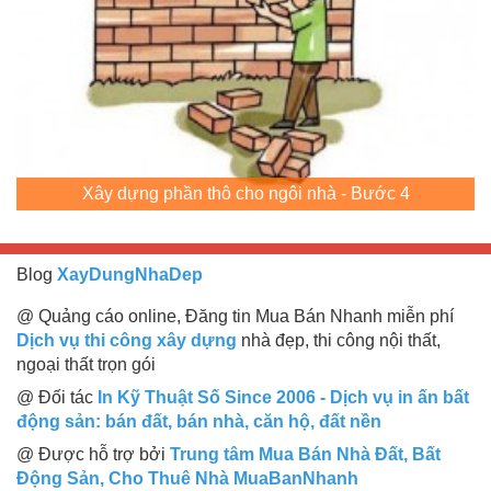
Xây dựng phần thô cho ngôi nhà - Bước 4
Blog
XayDungNhaDep
@ Quảng cáo online, Đăng tin Mua Bán Nhanh miễn phí
Dịch vụ thi công xây dựng
nhà đẹp, thi công nội thất,
ngoại thất trọn gói
@ Đối tác
In Kỹ Thuật Số Since 2006 - Dịch vụ in ấn bất
động sản: bán đất, bán nhà, căn hộ, đất nền
@ Được hỗ trợ bởi
Trung tâm Mua Bán Nhà Đất, Bất
Động Sản, Cho Thuê Nhà MuaBanNhanh