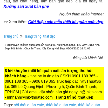
cầu, tạo chất riêng, làm bàn ghế đẹp, giá tốt ngay tại:
Xưởng sản xuất bàn ghế
Nguồn tham khảo Internet
>> Xem thêm:
Giới thiệu các mẫu thiết kế quán cafe đẹp
Trang chủ
Trang trí nội thất đẹp
8 lời khuyên thiết kế quán cafe ấn tượng thu hút khách hàng, 436, Xây Dựng Nhà
Đẹp, Mãnh Nhi , Chuyên Trang Xây Dựng Nhà Đẹp, 05/06/2020 16:41:06
Đăng bởi Mãnh Nhi
8 lời khuyên thiết kế quán cafe ấn tượng thu hút
khách hàng
- Hotline in ấn gặp CSKH 0901 189 365 -
0901 188 365 - 0906 819 365 Trực tiếp đặt InKyThuatSo
tại: 365 Lê Quang Định, Phường 5, Quận Bình Thạnh,
TPHCM | Gửi email đặt nhận báo giá ngay in@inkts.com
- innhanh@inkythuatso.com |
Trang trí nội thất đẹp
Tags:
nội thất quán cafe
,
thiết kế quán cafe
,
thiết kế quán