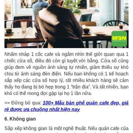
Nhấm nháp 1 cốc cafe và ngắm nhìn thế giới quan qua 1
chiếc cửa sổ, điều đó còn gì tuyệt vời bằng. Cửa sổ cũng
giúp đem về nguồn ánh sáng tự nhiên, giảm thiểu sự khó
chịu từ ánh sáng đèn điện. Nếu bạn không có 1 kế hoạch
sắp xếp các cửa sổ hợp lý, rất nhiều khách hàng sẽ cảm
thấy họ đang bị bó hẹp trong 1 “trận địa”. Và tất nhiên, bạn
khó có thể mong đợi gặp lại họ 1 lần nữa.
>> Đửng bỏ qua:
100+ Mẫu bàn ghế quán cafe đẹp, giá
rẻ được ưa chuộng nhất hiện nay
6. Không gian
Sắp xếp không gian là một nghệ thuật. Nếu quán cafe của