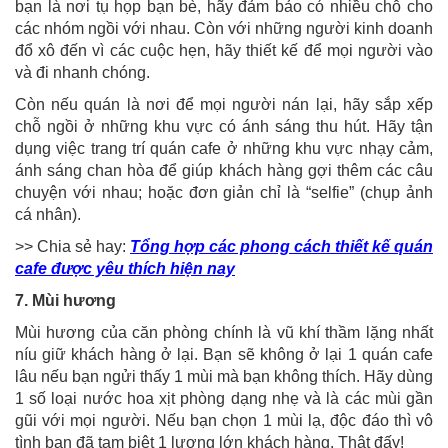
bạn là nơi tụ họp bạn bè, hãy đảm bảo có nhiều chỗ cho
các nhóm ngồi với nhau. Còn với những người kinh doanh
đổ xô đến vì các cuộc hẹn, hãy thiết kế để mọi người vào
và đi nhanh chóng.
Còn nếu quán là nơi để mọi người nán lại, hãy sắp xếp
chỗ ngồi ở những khu vực có ánh sáng thu hút. Hãy tận
dụng việc trang trí quán cafe ở những khu vực nhạy cảm,
ánh sáng chan hòa để giúp khách hàng gợi thêm các câu
chuyện với nhau; hoặc đơn giản chỉ là “selfie” (chụp ảnh
cá nhân).
>> Chia sẻ hay:
Tổng hợp các phong cách thiết kế quán
cafe được yêu thích hiện nay
7. Mùi hương
Mùi hương của căn phòng chính là vũ khí thầm lặng nhất
níu giữ khách hàng ở lại. Bạn sẽ không ở lại 1 quán cafe
lâu nếu bạn ngửi thấy 1 mùi mà bạn không thích. Hãy dùng
1 số loại nước hoa xịt phòng dạng nhẹ và là các mùi gần
gũi với mọi người. Nếu bạn chọn 1 mùi lạ, độc đáo thì vô
tình bạn đã tạm biệt 1 lượng lớn khách hàng. Thật đấy!