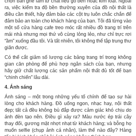
chọn bàn ghế làm từ chất liệu gỗ bền hoặc kim loại. Ngoài
ra, việc kiểm tra độ bền thường xuyên của đồ nội thất là
điều cần thiết, hãy đảm bảo các cột trụ luôn chắc chắn để
đảm bảo an toàn cho khách hàng của bạn. Tôi đã từng vào
một số cửa hàng cafe treo móc rất nhiều đồ trang trí trên
mái nhà nhưng mọi thứ vô cùng lỏng lẻo, như chỉ trực rơi
“ầm” xuống đầu tôi. Và tất nhiên, tôi không thể tập trung thư
giãn được.
Có thể cắt giảm số lượng các bảng trang trí trong không
gian căn phòng để phù hợp ngân sách của bạn, nhưng
hãy giữ chất lượng các sản phẩm nội thất đủ tốt để bạn
“chinh chiến” lâu dài.
4. Ánh sáng
Ánh sáng – một trong những yếu tố chính để tạo sự hài
lòng cho khách hàng. Đồ uống ngon, nhạc hay, nội thất
đẹp; tất cả đều không bù đắp được cảm giác khó chịu do
ánh đèn tạo nên. Điều gì xảy ra? Màu nước ép trái cây
thay đổi, gương mặt nhợt nhạt từ khách hàng; và bỗng họ
muốn selfie (chụp ảnh cá nhân), làm thế nào đây? Hàng