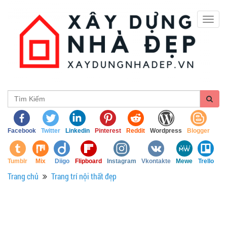
Togg
navig
Facebook
Twitter
Linkedin
Pinterest
Reddit
Wordpress
Blogger
Tumblr
Mix
Diigo
Flipboard
Instagram
Vkontakte
Mewe
Trello
Trang chủ
Trang trí nội thất đẹp