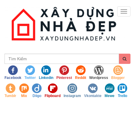
Togg
navig
Facebook
Twitter
Linkedin
Pinterest
Reddit
Wordpress
Blogger
Tumblr
Mix
Diigo
Flipboard
Instagram
Vkontakte
Mewe
Trello