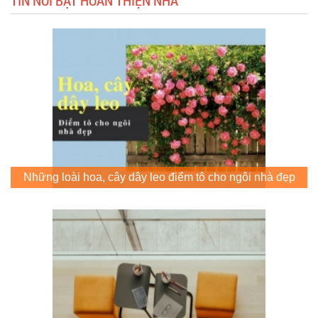
TIN NỔI BẬT HOÀN THIỆN NHÀ
Những loài hoa, cây dây leo điểm tô cho ngôi nhà đẹp