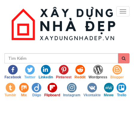
Togg
navig
Facebook
Twitter
Linkedin
Pinterest
Reddit
Wordpress
Blogger
Tumblr
Mix
Diigo
Flipboard
Instagram
Vkontakte
Mewe
Trello