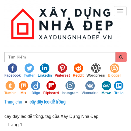
Togg
navig
Facebook
Twitter
Linkedin
Pinterest
Reddit
Wordpress
Blogger
Tumblr
Mix
Diigo
Flipboard
Instagram
Vkontakte
Mewe
Trello
Trang chủ
cây dây leo dễ trồng
cây dây leo dễ trồng, tag của Xây Dựng Nhà Đẹp
, Trang 1