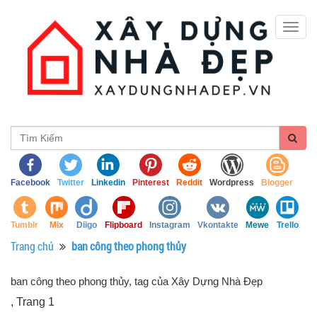
Togg
navig
Facebook
Twitter
Linkedin
Pinterest
Reddit
Wordpress
Blogger
Tumblr
Mix
Diigo
Flipboard
Instagram
Vkontakte
Mewe
Trello
Trang chủ
ban công theo phong thủy
ban công theo phong thủy, tag của Xây Dựng Nhà Đẹp
, Trang 1