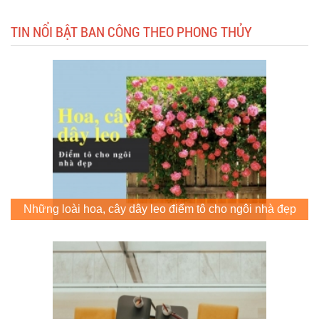
TIN NỔI BẬT BAN CÔNG THEO PHONG THỦY
Những loài hoa, cây dây leo điểm tô cho ngôi nhà đẹp