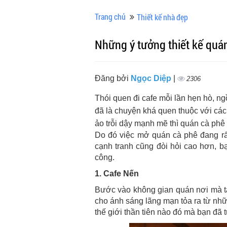
Trang chủ
Thiết kế nhà đẹp
Những ý tưởng thiết kế quá
Đăng bởi
Ngọc Diệp
|
2306
Thói quen đi cafe mỗi lần hẹn hò, ng
đã là chuyện khá quen thuộc với các 
ảo trỗi dậy mạnh mẽ thì quán cà phê 
Do đó việc mở quán cà phê đang rất
cạnh tranh cũng đòi hỏi cao hơn, bạ
công.
1. Cafe Nến
Bước vào không gian quán nơi mà tấ
cho ánh sáng lãng mạn tỏa ra từ nh
thế giới thần tiên nào đó mà bạn đ