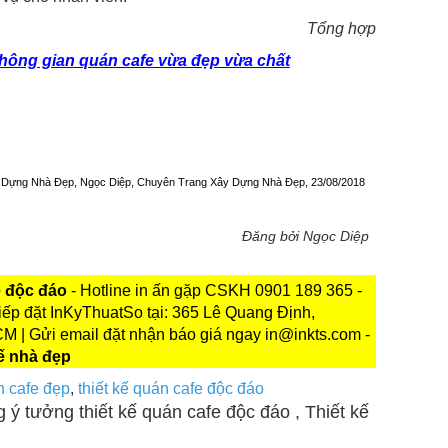
Tổng hợp
í không gian quán cafe vừa đẹp vừa chất
ây Dựng Nhà Đẹp, Ngọc Diệp, Chuyên Trang Xây Dựng Nhà Đẹp, 23/08/2018
Đăng bởi Ngọc Diệp
e độc đáo
- Hotline in ấn gặp CSKH 0901 189 365 -
iếp đặt InKyThuatSo tại: 365 Lê Quang Định,
| Gửi email đặt nhận báo giá ngay in@inkts.com -
kế nhà đẹp
n cafe đẹp
,
thiết kế quán cafe độc đáo
 ý tưởng thiết kế quán cafe độc đáo , Thiết kế