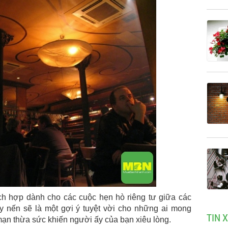
ích hợp dành cho các cuộc hẹn hò riêng tư giữa các
y nến sẽ là một gợi ý tuyệt vời cho những ai mong
TIN 
 mạn thừa sức khiến người ấy của bạn xiêu lòng.