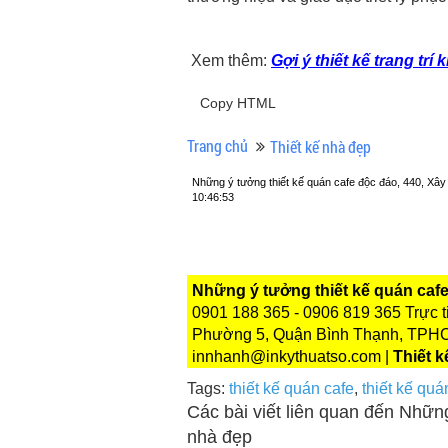
Xem thêm:
Gợi ý thiết kế trang tr
Copy HTML
Trang chủ
Thiết kế nhà đẹp
Những ý tưởng thiết kế quán cafe độc đáo, 440, X
10:46:53
Những ý tưởng thiết kế quán caf
0901 188 365 - 0906 819 365 Trực t
Phường 5, Quận Bình Thạnh, TPHCM 
innhanh@inkythuatso.com |
Thiết 
Tags:
thiết kế quán cafe
,
thiết kế quá
Các bài viết liên quan đến Những
nhà đẹp