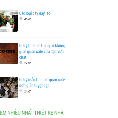
Các loại cây dây leo
4632
Gợi ý thiết kế trang trí không
gian quán cafe vừa đẹp vừa
chất
2712
Gợi ý mẫu thiết kế quán cafe
đơn giản tuyệt đẹp
2432
XEM NHIỀU NHẤT THIẾT KẾ NHÀ