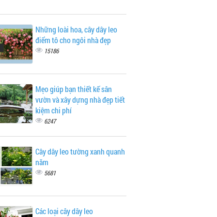
Những loài hoa, cây dây leo
điểm tô cho ngôi nhà đẹp
15186
Mẹo giúp bạn thiết kế sân
vườn và xây dựng nhà đẹp tiết
kiệm chi phí
6247
Cây dây leo tường xanh quanh
năm
5681
Các loại cây dây leo