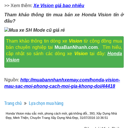
>> Xem thêm:
Xe Vision giá bao nhiêu
Tham khảo thông tin mua bán xe Honda Vision tín ở
đâu?
Tham khảo thông tin dòng xe
Vision
từ cộng đồng mua
bán chuyên nghiệp tại
MuaBanNhanh.com
.
Tìm hiểu,
cập nhật so sánh các dòng xe
Vision
tại đây:
Honda
Vision
Nguồn:
http://muabannhanhxemay.com/honda-vision-
mau-sac-moi-phong-cach-moi-gia-khong-doi/44418
Trang chủ
Lựa chọn mua hàng
Honda Vision màu sắc mới, phong cách mới, giá không đổi., 393, Xây Dựng Nhà
Đẹp, Minh Thiện, Chuyên Trang Xây Dựng Nhà Đẹp, 31/07/2016 10:36:51