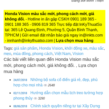
Đăng bởi Minh Thiện
Honda Vision màu sắc mới, phong cách mới, giá
không đổi.
- Hotline in ấn gặp CSKH 0901 189 365 -
0901 188 365 - 0906 819 365 Trực tiếp đặt InKyThuatSo
tại: 365 Lê Quang Định, Phường 5, Quận Bình Thạnh,
TPHCM | Gửi email đặt nhận báo giá ngay in@inkts.com
- innhanh@inkythuatso.com |
Lựa chọn mua hàng
Tags:
giá sản phẩm
,
Honda Vision
,
khởi động xe
,
màu sắc
,
mẹo
,
mùa đông
,
phong cách
,
Việt Nam
,
Vision
Các bài viết liên quan đến Honda Vision màu sắc
mới, phong cách mới, giá không đổi. , Lựa chọn
mua hàng
24/07/2018
Những bộ sofa cổ điển giá rẻ, đẹp, phù
hợp cho mọi nhà
2648
02/11/2018
Hướng dẫn chọn mẫu lịch treo tường hợp
phong thủy
3290
08/06/2018
Chính sách quyền riêng tư tại Xây Dựng