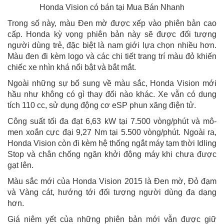
Honda Vision có bán tại Mua Bán Nhanh
Trong số này, màu Đen mờ được xếp vào phiên bản cao
cấp. Honda kỳ vọng phiên bản này sẽ được đối tượng
người dùng trẻ, đặc biệt là nam giới lựa chọn nhiều hơn.
Màu đen đi kèm logo và các chi tiết trang trí màu đỏ khiến
chiếc xe nhìn khá nổi bật và bắt mắt.
Ngoài những sự bổ sung về màu sắc, Honda Vision mới
hầu như không có gì thay đổi nào khác. Xe vẫn có dung
tích 110 cc, sử dụng động cơ eSP phun xăng điện tử.
Công suất tối đa đạt 6,63 kW tại 7.500 vòng/phút và mô-
men xoắn cực đại 9,27 Nm tại 5.500 vòng/phút. Ngoài ra,
Honda Vision còn đi kèm hệ thống ngắt máy tạm thời Idling
Stop và chân chống ngăn khởi động máy khi chưa được
gạt lên.
Màu sắc mới của Honda Vision 2015 là Đen mờ, Đỏ đạm
và Vàng cát, hướng tới đối tượng người dùng đa dạng
hơn.
Giá niêm yết của những phiên bản mới vẫn được giữ