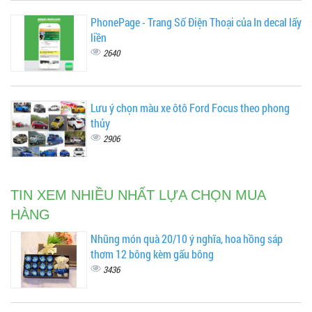
PhonePage - Trang Số Điện Thoại của In decal lấy
liền
2640
Lưu ý chọn màu xe ôtô Ford Focus theo phong
thủy
2906
TIN XEM NHIỀU NHẤT LỰA CHỌN MUA
HÀNG
Nhũng món quà 20/10 ý nghĩa, hoa hồng sáp
thơm 12 bông kèm gấu bông
3436