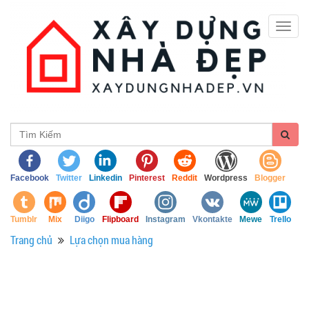
Togg
navig
Facebook
Twitter
Linkedin
Pinterest
Reddit
Wordpress
Blogger
Tumblr
Mix
Diigo
Flipboard
Instagram
Vkontakte
Mewe
Trello
Trang chủ
Lựa chọn mua hàng