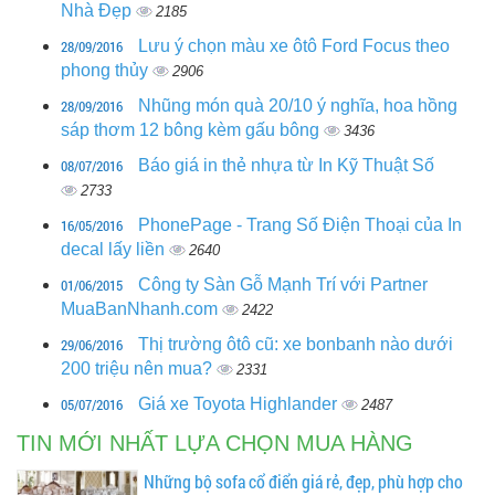
Nhà Đẹp
2185
28/09/2016
Lưu ý chọn màu xe ôtô Ford Focus theo
phong thủy
2906
28/09/2016
Nhũng món quà 20/10 ý nghĩa, hoa hồng
sáp thơm 12 bông kèm gấu bông
3436
08/07/2016
Báo giá in thẻ nhựa từ In Kỹ Thuật Số
2733
16/05/2016
PhonePage - Trang Số Điện Thoại của In
decal lấy liền
2640
01/06/2015
Công ty Sàn Gỗ Mạnh Trí với Partner
MuaBanNhanh.com
2422
29/06/2016
Thị trường ôtô cũ: xe bonbanh nào dưới
200 triệu nên mua?
2331
05/07/2016
Giá xe Toyota Highlander
2487
TIN MỚI NHẤT LỰA CHỌN MUA HÀNG
Những bộ sofa cổ điển giá rẻ, đẹp, phù hợp cho