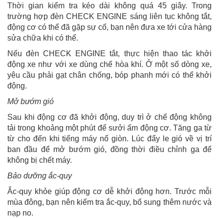
Thời gian kiểm tra kéo dài không quá 45 giây. Trong
trường hợp đèn CHECK ENGINE sáng liên tục không tắt,
động cơ có thể đã gặp sự cố, bạn nên đưa xe tới cửa hàng
sửa chữa khi có thể.
Nếu đèn CHECK ENGINE tắt, thực hiện thao tác khởi
động xe như với xe dùng chế hòa khí. Ở một số dòng xe,
yêu cầu phải gạt chân chống, bóp phanh mới có thể khởi
động.
Mở bướm gió
Sau khi động cơ đã khởi động, duy trì ở chế động không
tải trong khoảng một phút để sưởi ấm động cơ. Tăng ga từ
từ cho đến khi tiếng máy nổ giòn. Lúc đẩy le gió về vị trí
ban đầu để mở bướm gió, đồng thời điều chỉnh ga để
không bị chết máy.
Bảo dưỡng ắc-quy
Ắc-quy khỏe giúp động cơ dễ khởi động hơn. Trước mỗi
mùa đông, bạn nên kiểm tra ắc-quy, bổ sung thêm nước và
nạp no.