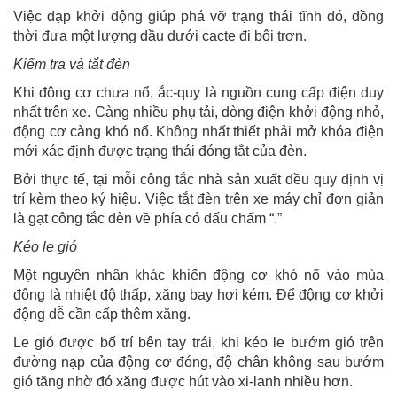
Việc đạp khởi động giúp phá vỡ trạng thái tĩnh đó, đồng
thời đưa một lượng dầu dưới cacte đi bôi trơn.
Kiểm tra và tắt đèn
Khi động cơ chưa nổ, ắc-quy là nguồn cung cấp điện duy
nhất trên xe. Càng nhiều phụ tải, dòng điện khởi động nhỏ,
động cơ càng khó nổ. Không nhất thiết phải mở khóa điện
mới xác định được trạng thái đóng tắt của đèn.
Bởi thực tế, tại mỗi công tắc nhà sản xuất đều quy định vị
trí kèm theo ký hiệu. Việc tắt đèn trên xe máy chỉ đơn giản
là gạt công tắc đèn về phía có dấu chấm “.”
Kéo le gió
Một nguyên nhân khác khiến động cơ khó nổ vào mùa
đông là nhiệt độ thấp, xăng bay hơi kém. Để động cơ khởi
động dễ cần cấp thêm xăng.
Le gió được bố trí bên tay trái, khi kéo le bướm gió trên
đường nạp của động cơ đóng, độ chân không sau bướm
gió tăng nhờ đó xăng được hút vào xi-lanh nhiều hơn.